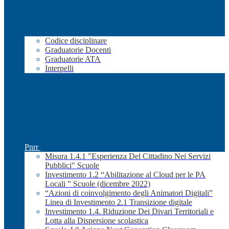
Codice disciplinare
Graduatorie Docenti
Graduatorie ATA
Interpelli
Pnrr
Misura 1.4.1 "Esperienza Del Cittadino Nei Servizi
Pubblici" Scuole
Investimento 1.2 “Abilitazione al Cloud per le PA
Locali ” Scuole (dicembre 2022)
“Azioni di coinvolgimento degli Animatori Digitali”
Linea di Investimento 2.1 Transizione digitale
Investimento 1.4. Riduzione Dei Divari Territoriali e
Lotta alla Dispersione scolastica