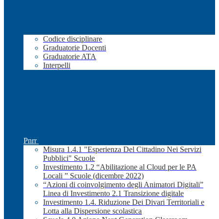
Codice disciplinare
Graduatorie Docenti
Graduatorie ATA
Interpelli
Pnrr
Misura 1.4.1 "Esperienza Del Cittadino Nei Servizi
Pubblici" Scuole
Investimento 1.2 “Abilitazione al Cloud per le PA
Locali ” Scuole (dicembre 2022)
“Azioni di coinvolgimento degli Animatori Digitali”
Linea di Investimento 2.1 Transizione digitale
Investimento 1.4. Riduzione Dei Divari Territoriali e
Lotta alla Dispersione scolastica