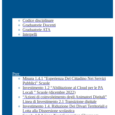
Codice disciplinare
Graduatorie Docenti
Graduatorie ATA
Interpelli
Pnrr
Misura 1.4.1 "Esperienza Del Cittadino Nei Servizi
Pubblici" Scuole
Investimento 1.2 “Abilitazione al Cloud per le PA
Locali ” Scuole (dicembre 2022)
“Azioni di coinvolgimento degli Animatori Digitali”
Linea di Investimento 2.1 Transizione digitale
Investimento 1.4. Riduzione Dei Divari Territoriali e
Lotta alla Dispersione scolastica