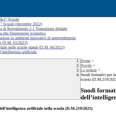
lici" Scuole
i ” Scuole (dicembre 2022)
a di Investimento 2.1 Transizione digitale
a alla Dispersione scolastica
ione in ambienti innovativi di apprendimento
li (D.M. 65/2023)
itale nelle scuole statali (D.M. 66/2023)
’intelligenza artificiale
Home
>
Novità
>
Le notizie
>
Snodi formativi per la 
scuola (D.M.219/202
Snodi formativ
dell’intellig
dell’intelligenza artificiale nella scuola (D.M.219/2025)