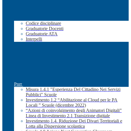
Codice disciplinare
Graduatorie Docenti
Graduatorie ATA
Interpelli
Pnrr
Misura 1.4.1 "Esperienza Del Cittadino Nei Servizi
Pubblici" Scuole
Investimento 1.2 “Abilitazione al Cloud per le PA
Locali ” Scuole (dicembre 2022)
“Azioni di coinvolgimento degli Animatori Digitali”
Linea di Investimento 2.1 Transizione digitale
Investimento 1.4. Riduzione Dei Divari Territoriali e
Lotta alla Dispersione scolastica