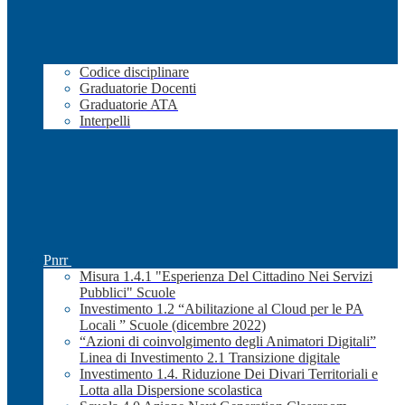
Codice disciplinare
Graduatorie Docenti
Graduatorie ATA
Interpelli
Pnrr
Misura 1.4.1 "Esperienza Del Cittadino Nei Servizi
Pubblici" Scuole
Investimento 1.2 “Abilitazione al Cloud per le PA
Locali ” Scuole (dicembre 2022)
“Azioni di coinvolgimento degli Animatori Digitali”
Linea di Investimento 2.1 Transizione digitale
Investimento 1.4. Riduzione Dei Divari Territoriali e
Lotta alla Dispersione scolastica