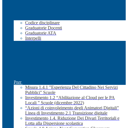
Codice disciplinare
Graduatorie Docenti
Graduatorie ATA
Interpelli
Pnrr
Misura 1.4.1 "Esperienza Del Cittadino Nei Servizi
Pubblici" Scuole
Investimento 1.2 “Abilitazione al Cloud per le PA
Locali ” Scuole (dicembre 2022)
“Azioni di coinvolgimento degli Animatori Digitali”
Linea di Investimento 2.1 Transizione digitale
Investimento 1.4. Riduzione Dei Divari Territoriali e
Lotta alla Dispersione scolastica