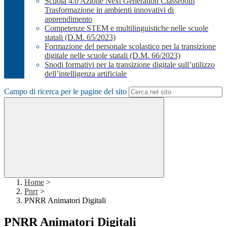
Scuola 4.0 Azione Next Generation Classroom
Trasformazione in ambienti innovativi di
apprendimento
Competenze STEM e multilinguistiche nelle scuole
statali (D.M. 65/2023)
Formazione del personale scolastico per la transizione
digitale nelle scuole statali (D.M. 66/2023)
Snodi formativi per la transizione digitale sull’utilizzo
dell’intelligenza artificiale
Campo di ricerca per le pagine del sito
Home
>
Pnrr
>
PNRR Animatori Digitali
PNRR Animatori Digitali