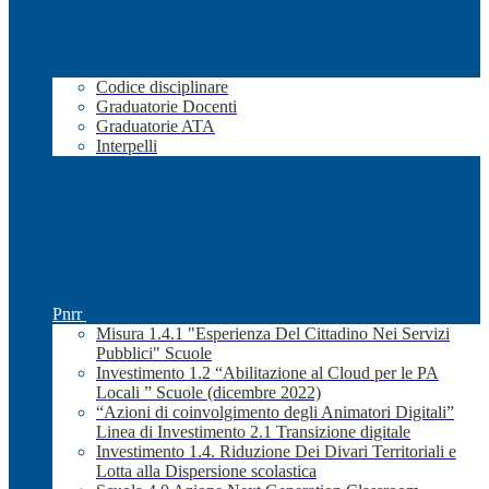
Codice disciplinare
Graduatorie Docenti
Graduatorie ATA
Interpelli
Pnrr
Misura 1.4.1 "Esperienza Del Cittadino Nei Servizi
Pubblici" Scuole
Investimento 1.2 “Abilitazione al Cloud per le PA
Locali ” Scuole (dicembre 2022)
“Azioni di coinvolgimento degli Animatori Digitali”
Linea di Investimento 2.1 Transizione digitale
Investimento 1.4. Riduzione Dei Divari Territoriali e
Lotta alla Dispersione scolastica