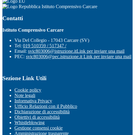
Istituto Comprensivo Carcare
Contatti
Istituto Comprensivo Carcare
Via Del Collegio - 17043 Carcare (SV)
Tel:
019 510359 / 517347 /
Email:
svic803006@istruzione.it
Link per inviare una mail
PEC:
svic803006@pec.istruzione.it
Link per inviare una mail
Sezione Link Utili
Cookie policy
Note legali
Informativa Privacy
Ufficio Relazioni con il Pubblico
Dichiarazione di accessibilità
Obiettivi di accessibilità
Whistleblowing
Gestione consensi cookie
Amministrazione trasparente