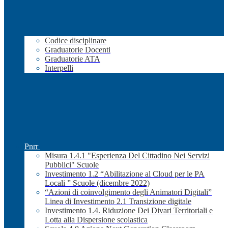
Codice disciplinare
Graduatorie Docenti
Graduatorie ATA
Interpelli
Pnrr
Misura 1.4.1 "Esperienza Del Cittadino Nei Servizi
Pubblici" Scuole
Investimento 1.2 “Abilitazione al Cloud per le PA
Locali ” Scuole (dicembre 2022)
“Azioni di coinvolgimento degli Animatori Digitali”
Linea di Investimento 2.1 Transizione digitale
Investimento 1.4. Riduzione Dei Divari Territoriali e
Lotta alla Dispersione scolastica