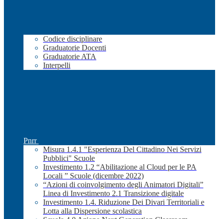
Codice disciplinare
Graduatorie Docenti
Graduatorie ATA
Interpelli
Pnrr
Misura 1.4.1 "Esperienza Del Cittadino Nei Servizi
Pubblici" Scuole
Investimento 1.2 “Abilitazione al Cloud per le PA
Locali ” Scuole (dicembre 2022)
“Azioni di coinvolgimento degli Animatori Digitali”
Linea di Investimento 2.1 Transizione digitale
Investimento 1.4. Riduzione Dei Divari Territoriali e
Lotta alla Dispersione scolastica