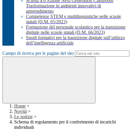
Scuola 4.0 Azione Next Generation Classroom
Trasformazione in ambienti innovativi di
apprendimento
Competenze STEM e multilinguistiche nelle scuole
statali (D.M. 65/2023)
Formazione del personale scolastico per la transizione
digitale nelle scuole statali (D.M. 66/2023)
Snodi formativi per la transizione digitale sull’utilizzo
dell’intelligenza artificiale
Campo di ricerca per le pagine del sito
Home
>
Novità
>
Le notizie
>
Schema di regolamento per il conferimento di incarichi
individuali