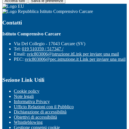
Accetta tutti
Salva le preferenze
Istituto Comprensivo Carcare
Contatti
Istituto Comprensivo Carcare
Via Del Collegio - 17043 Carcare (SV)
Tel:
019 510359 / 517347 /
Email:
svic803006@istruzione.it
Link per inviare una mail
PEC:
svic803006@pec.istruzione.it
Link per inviare una mail
Sezione Link Utili
Cookie policy
Note legali
Informativa Privacy
Ufficio Relazioni con il Pubblico
Dichiarazione di accessibilità
Obiettivi di accessibilità
Whistleblowing
Gestione consensi cookie