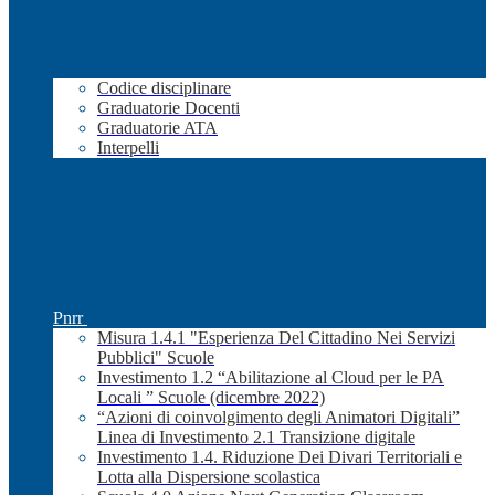
Codice disciplinare
Graduatorie Docenti
Graduatorie ATA
Interpelli
Pnrr
Misura 1.4.1 "Esperienza Del Cittadino Nei Servizi
Pubblici" Scuole
Investimento 1.2 “Abilitazione al Cloud per le PA
Locali ” Scuole (dicembre 2022)
“Azioni di coinvolgimento degli Animatori Digitali”
Linea di Investimento 2.1 Transizione digitale
Investimento 1.4. Riduzione Dei Divari Territoriali e
Lotta alla Dispersione scolastica