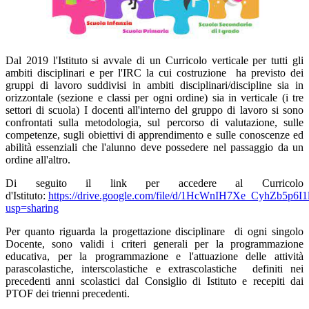
Dal 2019 l'Istituto si avvale di un Curricolo verticale per tutti gli
ambiti disciplinari e per l'IRC la cui costruzione ha previsto dei
gruppi di lavoro suddivisi in ambiti disciplinari/discipline sia in
orizzontale (sezione e classi per ogni ordine) sia in verticale (i tre
settori di scuola) I docenti all'interno del gruppo di lavoro si sono
confrontati sulla metodologia, sul percorso di valutazione, sulle
competenze, sugli obiettivi di apprendimento e sulle conoscenze ed
abilità essenziali che l'alunno deve possedere nel passaggio da un
ordine all'altro.
Di seguito il link per accedere al Curricolo
d'Istituto:
https://drive.google.com/file/d/1HcWnIH7Xe_CyhZb5p
usp=sharing
Per quanto riguarda la progettazione disciplinare di ogni singolo
Docente, sono validi i criteri generali per la programmazione
educativa, per la programmazione e l'attuazione delle attività
parascolastiche, interscolastiche e extrascolastiche definiti nei
precedenti anni scolastici dal Consiglio di Istituto e recepiti dai
PTOF dei trienni precedenti.