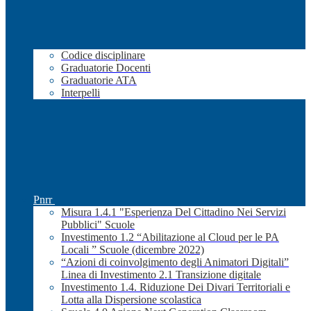
Codice disciplinare
Graduatorie Docenti
Graduatorie ATA
Interpelli
Pnrr
Misura 1.4.1 "Esperienza Del Cittadino Nei Servizi
Pubblici" Scuole
Investimento 1.2 “Abilitazione al Cloud per le PA
Locali ” Scuole (dicembre 2022)
“Azioni di coinvolgimento degli Animatori Digitali”
Linea di Investimento 2.1 Transizione digitale
Investimento 1.4. Riduzione Dei Divari Territoriali e
Lotta alla Dispersione scolastica