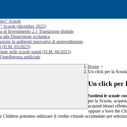
lici" Scuole
i ” Scuole (dicembre 2022)
a di Investimento 2.1 Transizione digitale
a alla Dispersione scolastica
ione in ambienti innovativi di apprendimento
li (D.M. 65/2023)
itale nelle scuole statali (D.M. 66/2023)
’intelligenza artificiale
Home
>
Un click per la Scuol
Un click per 
Sostieni le scuole c
per la Scuola, acquist
acquisti idonei effett
oppure a Save the Chil
he Children potranno utilizzare il credito virtuale accumulato per selezio