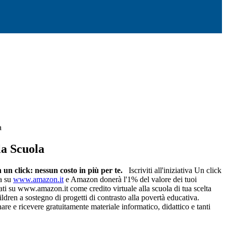
a
la Scuola
on un click: nessun costo in più per te.
Iscriviti all'iniziativa Un click
a su
www.amazon.it
e Amazon donerà l'1% del valore dei tuoi
uati su www.amazon.it come credito virtuale alla scuola di tua scelta
dren a sostegno di progetti di contrasto alla povertà educativa.
nare e ricevere gratuitamente materiale informatico, didattico e tanti