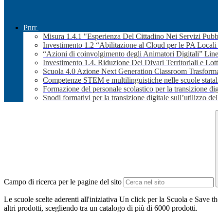
Pnrr
Misura 1.4.1 "Esperienza Del Cittadino Nei Servizi Pubb
Investimento 1.2 “Abilitazione al Cloud per le PA Local
“Azioni di coinvolgimento degli Animatori Digitali” Line
Investimento 1.4. Riduzione Dei Divari Territoriali e Lott
Scuola 4.0 Azione Next Generation Classroom Trasformaz
Competenze STEM e multilinguistiche nelle scuole stata
Formazione del personale scolastico per la transizione dig
Snodi formativi per la transizione digitale sull’utilizzo dell
Campo di ricerca per le pagine del sito
Le scuole scelte aderenti all'iniziativa Un click per la Scuola e Save t
altri prodotti, scegliendo tra un catalogo di più di 6000 prodotti.