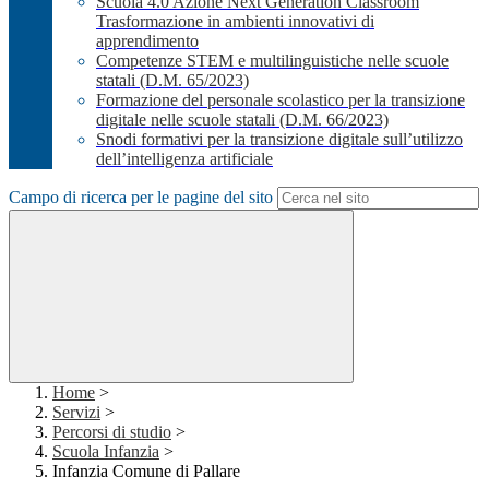
Scuola 4.0 Azione Next Generation Classroom
Trasformazione in ambienti innovativi di
apprendimento
Competenze STEM e multilinguistiche nelle scuole
statali (D.M. 65/2023)
Formazione del personale scolastico per la transizione
digitale nelle scuole statali (D.M. 66/2023)
Snodi formativi per la transizione digitale sull’utilizzo
dell’intelligenza artificiale
Campo di ricerca per le pagine del sito
Home
>
Servizi
>
Percorsi di studio
>
Scuola Infanzia
>
Infanzia Comune di Pallare