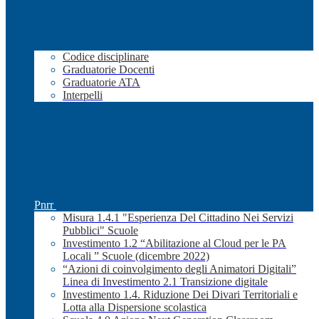
Codice disciplinare
Graduatorie Docenti
Graduatorie ATA
Interpelli
Pnrr
Misura 1.4.1 "Esperienza Del Cittadino Nei Servizi
Pubblici" Scuole
Investimento 1.2 “Abilitazione al Cloud per le PA
Locali ” Scuole (dicembre 2022)
“Azioni di coinvolgimento degli Animatori Digitali”
Linea di Investimento 2.1 Transizione digitale
Investimento 1.4. Riduzione Dei Divari Territoriali e
Lotta alla Dispersione scolastica