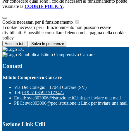
Per conoscere quali sono i cookie necessari al funzionamento potete
visionare la
COOKIE POLICY
.
Cookie necessari per il funzionamento
I cookie necessari per il funzionamento non possono essere
disabilitati. È possibile consultare l'elenco nella pagina della cookie
policy.
Accetta tutti
Salva le preferenze
Istituto Comprensivo Carcare
Contatti
Istituto Comprensivo Carcare
Via Del Collegio - 17043 Carcare (SV)
Tel:
019 510359 / 517347 /
Email:
svic803006@istruzione.it
Link per inviare una mail
PEC:
svic803006@pec.istruzione.it
Link per inviare una mail
Sezione Link Utili