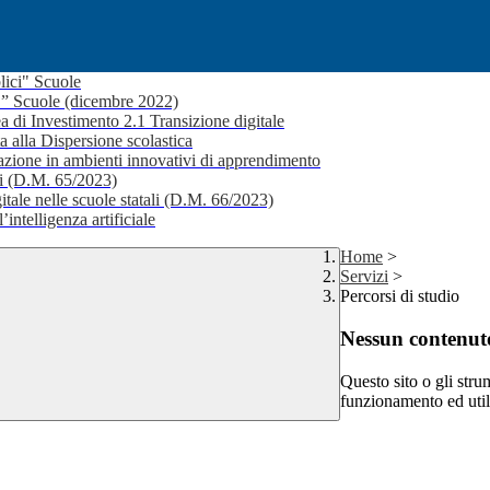
lici" Scuole
i ” Scuole (dicembre 2022)
a di Investimento 2.1 Transizione digitale
a alla Dispersione scolastica
ione in ambienti innovativi di apprendimento
li (D.M. 65/2023)
itale nelle scuole statali (D.M. 66/2023)
’intelligenza artificiale
Home
>
Servizi
>
Percorsi di studio
Nessun contenuto
Questo sito o gli stru
funzionamento ed utili 