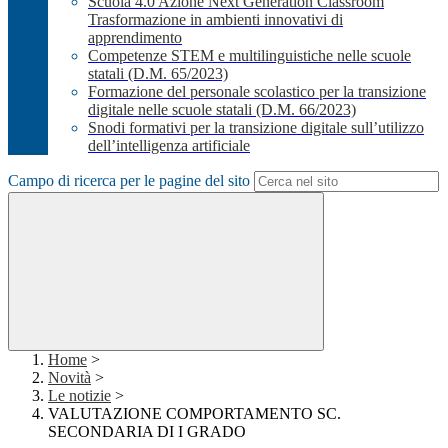
Scuola 4.0 Azione Next Generation Classroom
Trasformazione in ambienti innovativi di
apprendimento
Competenze STEM e multilinguistiche nelle scuole
statali (D.M. 65/2023)
Formazione del personale scolastico per la transizione
digitale nelle scuole statali (D.M. 66/2023)
Snodi formativi per la transizione digitale sull’utilizzo
dell’intelligenza artificiale
Campo di ricerca per le pagine del sito
Home
>
Novità
>
Le notizie
>
VALUTAZIONE COMPORTAMENTO SC.
SECONDARIA DI I GRADO