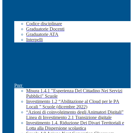
Codice disciplinare
Graduatorie Docenti
Graduatorie ATA
Interpelli
Pnrr
Misura 1.4.1 "Esperienza Del Cittadino Nei Servizi
Pubblici" Scuole
Investimento 1.2 “Abilitazione al Cloud per le PA
Locali ” Scuole (dicembre 2022)
“Azioni di coinvolgimento degli Animatori Digitali”
Linea di Investimento 2.1 Transizione digitale
Investimento 1.4. Riduzione Dei Divari Territoriali e
Lotta alla Dispersione scolastica