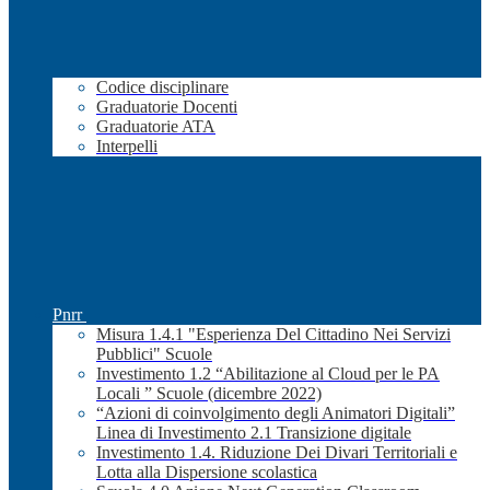
Codice disciplinare
Graduatorie Docenti
Graduatorie ATA
Interpelli
Pnrr
Misura 1.4.1 "Esperienza Del Cittadino Nei Servizi
Pubblici" Scuole
Investimento 1.2 “Abilitazione al Cloud per le PA
Locali ” Scuole (dicembre 2022)
“Azioni di coinvolgimento degli Animatori Digitali”
Linea di Investimento 2.1 Transizione digitale
Investimento 1.4. Riduzione Dei Divari Territoriali e
Lotta alla Dispersione scolastica