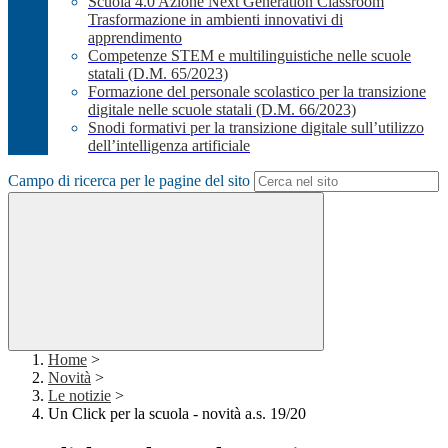
Scuola 4.0 Azione Next Generation Classroom
Trasformazione in ambienti innovativi di
apprendimento
Competenze STEM e multilinguistiche nelle scuole
statali (D.M. 65/2023)
Formazione del personale scolastico per la transizione
digitale nelle scuole statali (D.M. 66/2023)
Snodi formativi per la transizione digitale sull’utilizzo
dell’intelligenza artificiale
Campo di ricerca per le pagine del sito
Home
>
Novità
>
Le notizie
>
Un Click per la scuola - novità a.s. 19/20