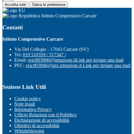
Accetta tutti
Salva le preferenze
Istituto Comprensivo Carcare
Contatti
Istituto Comprensivo Carcare
Via Del Collegio - 17043 Carcare (SV)
Tel:
019 510359 / 517347 /
Email:
svic803006@istruzione.it
Link per inviare una mail
PEC:
svic803006@pec.istruzione.it
Link per inviare una mail
Sezione Link Utili
Cookie policy
Note legali
Informativa Privacy
Ufficio Relazioni con il Pubblico
Dichiarazione di accessibilità
Obiettivi di accessibilità
Whistleblowing