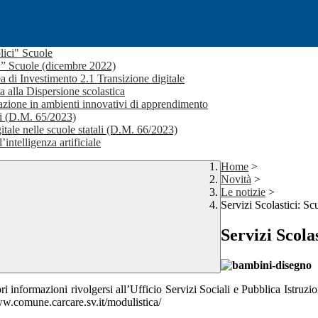
lici" Scuole
i ” Scuole (dicembre 2022)
a di Investimento 2.1 Transizione digitale
a alla Dispersione scolastica
ione in ambienti innovativi di apprendimento
li (D.M. 65/2023)
itale nelle scuole statali (D.M. 66/2023)
’intelligenza artificiale
Home
>
Novità
>
Le notizie
>
Servizi Scolastici: S
Servizi Scola
ori informazioni rivolgersi all’Ufficio Servizi Sociali e Pubblica Ist
ww.comune.carcare.sv.it/modulistica/