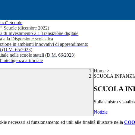
lici" Scuole
i ” Scuole (dicembre 2022)
a di Investimento 2.1 Transizione digitale
a alla Dispersione scolastica
ione in ambienti innovativi di apprendimento
li (D.M. 65/2023)
itale nelle scuole statali (D.M. 66/2023)
’intelligenza artificiale
Home
>
SCUOLA INFANZI
SCUOLA IN
Sulla sinistra visualizz
Notizie
kie necessari al funzionamento ed utili alle finalità illustrate nella
COO