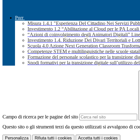
Pnrr
Misura 1.4.1 "Esperienza Del Cittadino Nei Servizi Pubb
Investimento 1.2 “Abilitazione al Cloud per le PA Local
“Azioni di coinvolgimento degli Animatori Digitali” Line
Investimento 1.4. Riduzione Dei Divari Territoriali e Lott
Scuola 4.0 Azione Next Generation Classroom Trasformaz
Competenze STEM e multilinguistiche nelle scuole stata
Formazione del personale scolastico per la transizione dig
Snodi formativi per la transizione digitale sull’utilizzo dell
Campo di ricerca per le pagine del sito
Questo sito o gli strumenti terzi da questo utilizzati si avvalgono di coo
Personalizza
Rifiuta tutti
i cookies
Accetta tutti
i cookies