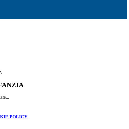
A
FANZIA
ate...
KIE POLICY
.