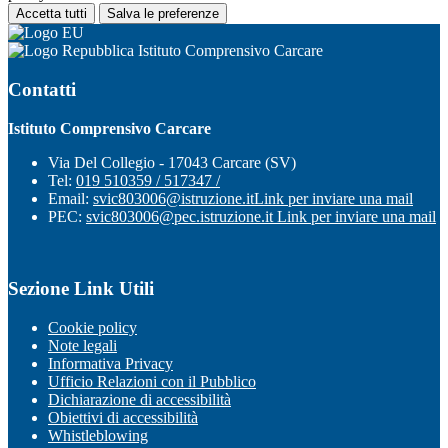
Accetta tutti
Salva le preferenze
Istituto Comprensivo Carcare
Contatti
Istituto Comprensivo Carcare
Via Del Collegio - 17043 Carcare (SV)
Tel:
019 510359 / 517347 /
Email:
svic803006@istruzione.it
Link per inviare una mail
PEC:
svic803006@pec.istruzione.it
Link per inviare una mail
Sezione Link Utili
Cookie policy
Note legali
Informativa Privacy
Ufficio Relazioni con il Pubblico
Dichiarazione di accessibilità
Obiettivi di accessibilità
Whistleblowing