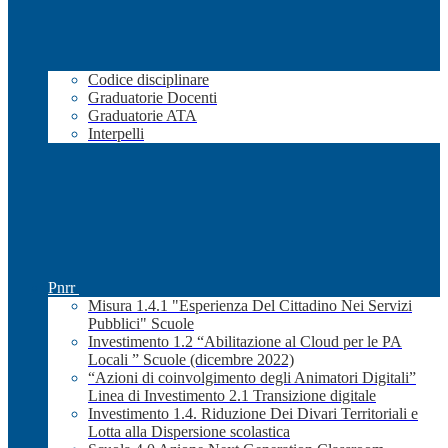
Codice disciplinare
Graduatorie Docenti
Graduatorie ATA
Interpelli
Pnrr
Misura 1.4.1 "Esperienza Del Cittadino Nei Servizi
Pubblici" Scuole
Investimento 1.2 “Abilitazione al Cloud per le PA
Locali ” Scuole (dicembre 2022)
“Azioni di coinvolgimento degli Animatori Digitali”
Linea di Investimento 2.1 Transizione digitale
Investimento 1.4. Riduzione Dei Divari Territoriali e
Lotta alla Dispersione scolastica