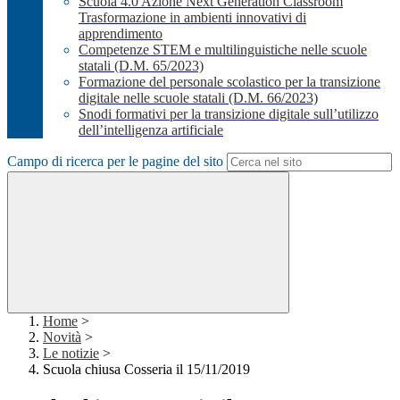
Scuola 4.0 Azione Next Generation Classroom
Trasformazione in ambienti innovativi di
apprendimento
Competenze STEM e multilinguistiche nelle scuole
statali (D.M. 65/2023)
Formazione del personale scolastico per la transizione
digitale nelle scuole statali (D.M. 66/2023)
Snodi formativi per la transizione digitale sull’utilizzo
dell’intelligenza artificiale
Campo di ricerca per le pagine del sito
Home
>
Novità
>
Le notizie
>
Scuola chiusa Cosseria il 15/11/2019