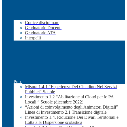
Codice disciplinare
Graduatorie Docenti
Graduatorie ATA
Interpelli
Pnrr
Misura 1.4.1 "Esperienza Del Cittadino Nei Servizi
Pubblici" Scuole
Investimento 1.2 “Abilitazione al Cloud per le PA
Locali ” Scuole (dicembre 2022)
“Azioni di coinvolgimento degli Animatori Digitali”
Linea di Investimento 2.1 Transizione digitale
Investimento 1.4. Riduzione Dei Divari Territoriali e
Lotta alla Dispersione scolastica