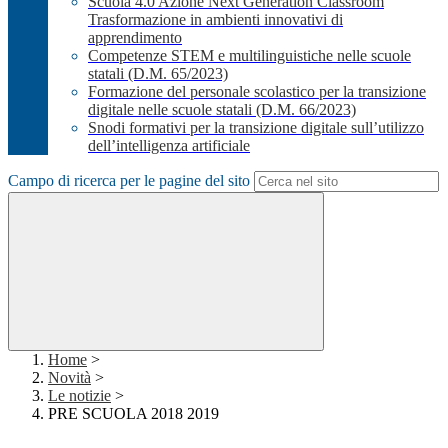
Scuola 4.0 Azione Next Generation Classroom
Trasformazione in ambienti innovativi di
apprendimento
Competenze STEM e multilinguistiche nelle scuole
statali (D.M. 65/2023)
Formazione del personale scolastico per la transizione
digitale nelle scuole statali (D.M. 66/2023)
Snodi formativi per la transizione digitale sull’utilizzo
dell’intelligenza artificiale
Campo di ricerca per le pagine del sito
Home
>
Novità
>
Le notizie
>
PRE SCUOLA 2018 2019