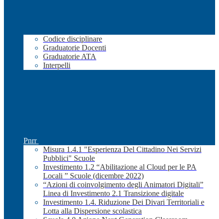
Codice disciplinare
Graduatorie Docenti
Graduatorie ATA
Interpelli
Pnrr
Misura 1.4.1 "Esperienza Del Cittadino Nei Servizi
Pubblici" Scuole
Investimento 1.2 “Abilitazione al Cloud per le PA
Locali ” Scuole (dicembre 2022)
“Azioni di coinvolgimento degli Animatori Digitali”
Linea di Investimento 2.1 Transizione digitale
Investimento 1.4. Riduzione Dei Divari Territoriali e
Lotta alla Dispersione scolastica