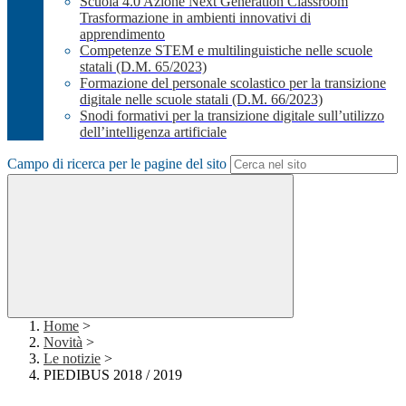
Scuola 4.0 Azione Next Generation Classroom
Trasformazione in ambienti innovativi di
apprendimento
Competenze STEM e multilinguistiche nelle scuole
statali (D.M. 65/2023)
Formazione del personale scolastico per la transizione
digitale nelle scuole statali (D.M. 66/2023)
Snodi formativi per la transizione digitale sull’utilizzo
dell’intelligenza artificiale
Campo di ricerca per le pagine del sito
Home
>
Novità
>
Le notizie
>
PIEDIBUS 2018 / 2019