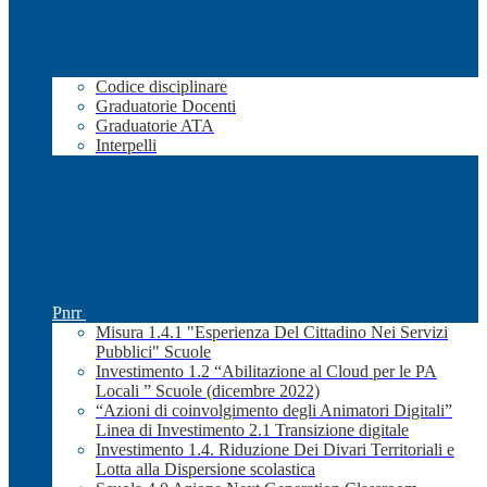
Codice disciplinare
Graduatorie Docenti
Graduatorie ATA
Interpelli
Pnrr
Misura 1.4.1 "Esperienza Del Cittadino Nei Servizi
Pubblici" Scuole
Investimento 1.2 “Abilitazione al Cloud per le PA
Locali ” Scuole (dicembre 2022)
“Azioni di coinvolgimento degli Animatori Digitali”
Linea di Investimento 2.1 Transizione digitale
Investimento 1.4. Riduzione Dei Divari Territoriali e
Lotta alla Dispersione scolastica