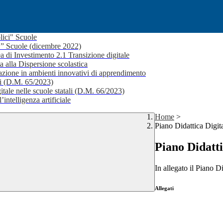
lici" Scuole
i ” Scuole (dicembre 2022)
a di Investimento 2.1 Transizione digitale
a alla Dispersione scolastica
ione in ambienti innovativi di apprendimento
li (D.M. 65/2023)
itale nelle scuole statali (D.M. 66/2023)
’intelligenza artificiale
Home
>
Piano Didattica Digita
Piano Didatti
In allegato il Piano D
Allegati