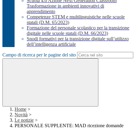
Scuola 4.0 Azione Next Generation Classroom
Trasformazione in ambienti innovativi di
apprendimento
Competenze STEM e multilinguistiche nelle scuole
statali (D.M. 65/2023)
Formazione del personale scolastico per la transizione
digitale nelle scuole statali (D.M. 66/2023)
Snodi formativi per la transizione digitale sull’utilizzo
dell’intelligenza artificiale
Campo di ricerca per le pagine del sito
Home
>
Novità
>
Le notizie
>
PERSONALE SUPPLENTE: MAD ricezione domande