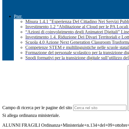
Pnrr
Misura 1.4.1 "Esperienza Del Cittadino Nei Servizi Pubb
Investimento 1.2 “Abilitazione al Cloud per le PA Local
“Azioni di coinvolgimento degli Animatori Digitali” Line
Investimento 1.4. Riduzione Dei Divari Territoriali e Lott
Scuola 4.0 Azione Next Generation Classroom Trasformaz
Competenze STEM e multilinguistiche nelle scuole stata
Formazione del personale scolastico per la transizione dig
Snodi formativi per la transizione digitale sull’utilizzo dell
Campo di ricerca per le pagine del sito
Si allega ordinanza ministeriale.
ALUNNI FRAGILI Ordinanza+Ministeriale+n.134+del+09+ottobre