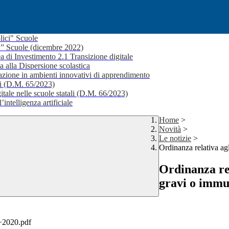
lici" Scuole
i ” Scuole (dicembre 2022)
a di Investimento 2.1 Transizione digitale
a alla Dispersione scolastica
ione in ambienti innovativi di apprendimento
li (D.M. 65/2023)
itale nelle scuole statali (D.M. 66/2023)
’intelligenza artificiale
Home
>
Novità
>
Le notizie
>
Ordinanza relativa ag
Ordinanza rel
gravi o immu
+2020.pdf