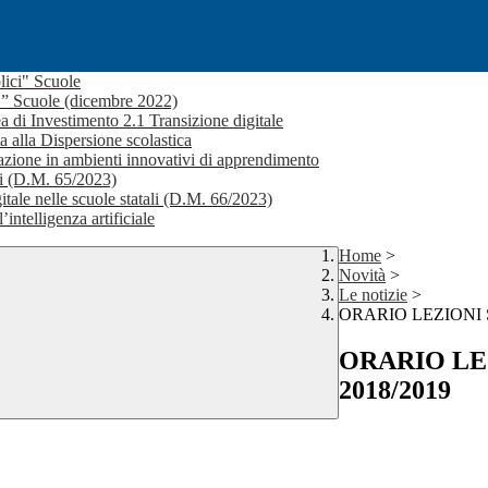
lici" Scuole
i ” Scuole (dicembre 2022)
a di Investimento 2.1 Transizione digitale
a alla Dispersione scolastica
ione in ambienti innovativi di apprendimento
li (D.M. 65/2023)
itale nelle scuole statali (D.M. 66/2023)
’intelligenza artificiale
Home
>
Novità
>
Le notizie
>
ORARIO LEZIONI S
ORARIO LEZ
2018/2019