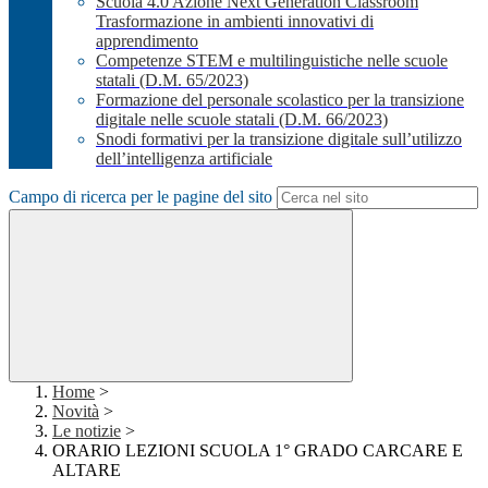
Scuola 4.0 Azione Next Generation Classroom
Trasformazione in ambienti innovativi di
apprendimento
Competenze STEM e multilinguistiche nelle scuole
statali (D.M. 65/2023)
Formazione del personale scolastico per la transizione
digitale nelle scuole statali (D.M. 66/2023)
Snodi formativi per la transizione digitale sull’utilizzo
dell’intelligenza artificiale
Campo di ricerca per le pagine del sito
Home
>
Novità
>
Le notizie
>
ORARIO LEZIONI SCUOLA 1° GRADO CARCARE E
ALTARE