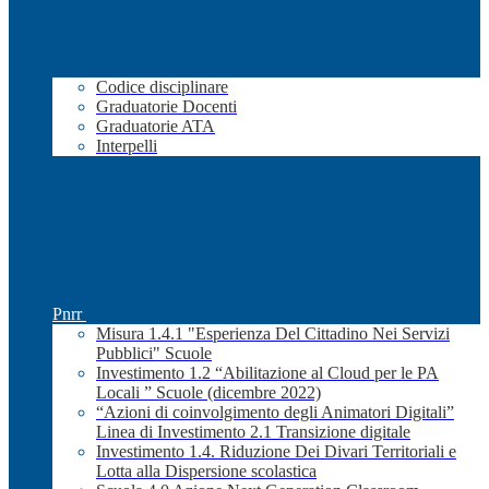
Codice disciplinare
Graduatorie Docenti
Graduatorie ATA
Interpelli
Pnrr
Misura 1.4.1 "Esperienza Del Cittadino Nei Servizi
Pubblici" Scuole
Investimento 1.2 “Abilitazione al Cloud per le PA
Locali ” Scuole (dicembre 2022)
“Azioni di coinvolgimento degli Animatori Digitali”
Linea di Investimento 2.1 Transizione digitale
Investimento 1.4. Riduzione Dei Divari Territoriali e
Lotta alla Dispersione scolastica