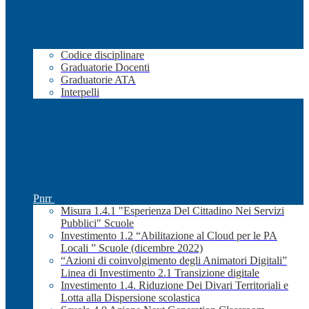
Codice disciplinare
Graduatorie Docenti
Graduatorie ATA
Interpelli
Pnrr
Misura 1.4.1 "Esperienza Del Cittadino Nei Servizi
Pubblici" Scuole
Investimento 1.2 “Abilitazione al Cloud per le PA
Locali ” Scuole (dicembre 2022)
“Azioni di coinvolgimento degli Animatori Digitali”
Linea di Investimento 2.1 Transizione digitale
Investimento 1.4. Riduzione Dei Divari Territoriali e
Lotta alla Dispersione scolastica