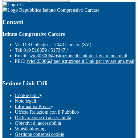
Istituto Comprensivo Carcare
Contatti
Istituto Comprensivo Carcare
Via Del Collegio - 17043 Carcare (SV)
Tel:
019 510359 / 517347 /
Email:
svic803006@istruzione.it
Link per inviare una mail
PEC:
svic803006@pec.istruzione.it
Link per inviare una mail
Sezione Link Utili
Cookie policy
Note legali
Informativa Privacy
Ufficio Relazioni con il Pubblico
Dichiarazione di accessibilità
Obiettivi di accessibilità
Whistleblowing
Gestione consensi cookie