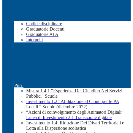
Codice disciplinare
Graduatorie Docenti
Graduatorie ATA
Interpelli
Pnrr
Misura 1.4.1 "Esperienza Del Cittadino Nei Servizi
Pubblici" Scuole
Investimento 1.2 “Abilitazione al Cloud per le PA
Locali ” Scuole (dicembre 2022)
“Azioni di coinvolgimento degli Animatori Digitali”
Linea di Investimento 2.1 Transizione digitale
Investimento 1.4. Riduzione Dei Divari Territoriali e
Lotta alla Dispersione scolastica