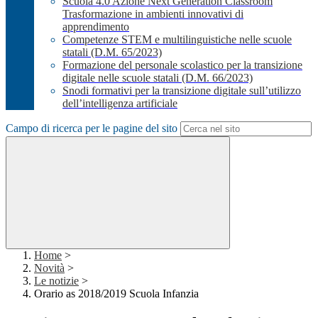
Scuola 4.0 Azione Next Generation Classroom
Trasformazione in ambienti innovativi di
apprendimento
Competenze STEM e multilinguistiche nelle scuole
statali (D.M. 65/2023)
Formazione del personale scolastico per la transizione
digitale nelle scuole statali (D.M. 66/2023)
Snodi formativi per la transizione digitale sull’utilizzo
dell’intelligenza artificiale
Campo di ricerca per le pagine del sito
Home
>
Novità
>
Le notizie
>
Orario as 2018/2019 Scuola Infanzia