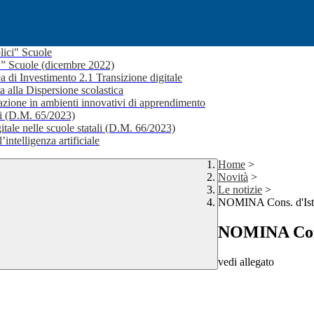
lici" Scuole
i ” Scuole (dicembre 2022)
a di Investimento 2.1 Transizione digitale
a alla Dispersione scolastica
ione in ambienti innovativi di apprendimento
li (D.M. 65/2023)
itale nelle scuole statali (D.M. 66/2023)
’intelligenza artificiale
Home
>
Novità
>
Le notizie
>
NOMINA Cons. d'Isti
NOMINA Cons.
vedi allegato