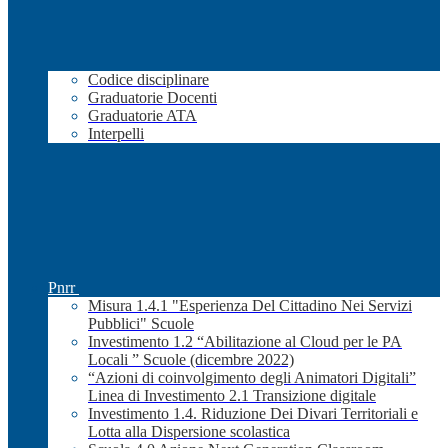
Codice disciplinare
Graduatorie Docenti
Graduatorie ATA
Interpelli
Pnrr
Misura 1.4.1 "Esperienza Del Cittadino Nei Servizi
Pubblici" Scuole
Investimento 1.2 “Abilitazione al Cloud per le PA
Locali ” Scuole (dicembre 2022)
“Azioni di coinvolgimento degli Animatori Digitali”
Linea di Investimento 2.1 Transizione digitale
Investimento 1.4. Riduzione Dei Divari Territoriali e
Lotta alla Dispersione scolastica