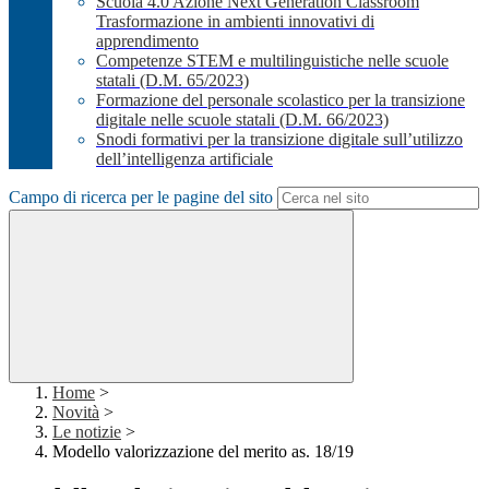
Scuola 4.0 Azione Next Generation Classroom
Trasformazione in ambienti innovativi di
apprendimento
Competenze STEM e multilinguistiche nelle scuole
statali (D.M. 65/2023)
Formazione del personale scolastico per la transizione
digitale nelle scuole statali (D.M. 66/2023)
Snodi formativi per la transizione digitale sull’utilizzo
dell’intelligenza artificiale
Campo di ricerca per le pagine del sito
Home
>
Novità
>
Le notizie
>
Modello valorizzazione del merito as. 18/19