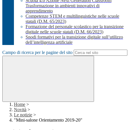
Scuola 4.0 Azione Next Generation Classroom
Trasformazione in ambienti innovativi di
apprendimento
Competenze STEM e multilinguistiche nelle scuole
statali (D.M. 65/2023)
Formazione del personale scolastico per la transizione
digitale nelle scuole statali (D.M. 66/2023)
Snodi formativi per la transizione digitale sull’utilizzo
dell’intelligenza artificiale
Campo di ricerca per le pagine del sito
Home
>
Novità
>
Le notizie
>
"Mini-salone Orientamento 2019-20"