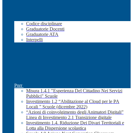
Codice disciplinare
Graduatorie Docenti
Graduatorie ATA
Interpelli
Pnrr
Misura 1.4.1 "Esperienza Del Cittadino Nei Servizi
Pubblici" Scuole
Investimento 1.2 “Abilitazione al Cloud per le PA
Locali ” Scuole (dicembre 2022)
“Azioni di coinvolgimento degli Animatori Digitali”
Linea di Investimento 2.1 Transizione digitale
Investimento 1.4. Riduzione Dei Divari Territoriali e
Lotta alla Dispersione scolastica