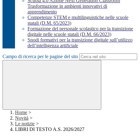
Scuola 4.0 Azione Next Generation Classroom
Trasformazione in ambienti innovativi di
apprendimento
Competenze STEM e multilinguistiche nelle scuole
statali (D.M. 65/2023)
Formazione del personale scolastico per la transizione
digitale nelle scuole statali (D.M. 66/2023)
Snodi formativi per la transizione digitale sull’utilizzo
dell’intelligenza artificiale
Campo di ricerca per le pagine del sito
Home
>
Novità
>
Le notizie
>
LIBRI DI TESTO A.S. 2026/2027