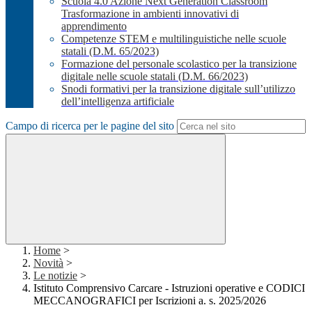
Scuola 4.0 Azione Next Generation Classroom
Trasformazione in ambienti innovativi di
apprendimento
Competenze STEM e multilinguistiche nelle scuole
statali (D.M. 65/2023)
Formazione del personale scolastico per la transizione
digitale nelle scuole statali (D.M. 66/2023)
Snodi formativi per la transizione digitale sull’utilizzo
dell’intelligenza artificiale
Campo di ricerca per le pagine del sito
Home
>
Novità
>
Le notizie
>
Istituto Comprensivo Carcare - Istruzioni operative e CODICI
MECCANOGRAFICI per Iscrizioni a. s. 2025/2026