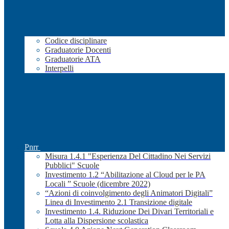
Codice disciplinare
Graduatorie Docenti
Graduatorie ATA
Interpelli
Pnrr
Misura 1.4.1 "Esperienza Del Cittadino Nei Servizi
Pubblici" Scuole
Investimento 1.2 “Abilitazione al Cloud per le PA
Locali ” Scuole (dicembre 2022)
“Azioni di coinvolgimento degli Animatori Digitali”
Linea di Investimento 2.1 Transizione digitale
Investimento 1.4. Riduzione Dei Divari Territoriali e
Lotta alla Dispersione scolastica