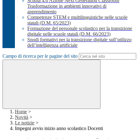
Scuola 4.0 Azione Next Generation Classroom
Trasformazione in ambienti innovativi di
apprendimento
Competenze STEM e multilinguistiche nelle scuole
statali (D.M. 65/2023)
Formazione del personale scolastico per la transizione
digitale nelle scuole statali (D.M. 66/2023)
Snodi formativi per la transizione digitale sull’utilizzo
dell’intelligenza artificiale
Campo di ricerca per le pagine del sito
Home
>
Novità
>
Le notizie
>
Impegni avvio inizio anno scolastico Docenti