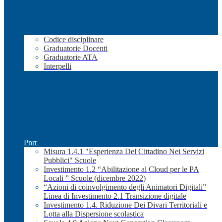
Codice disciplinare
Graduatorie Docenti
Graduatorie ATA
Interpelli
Pnrr
Misura 1.4.1 "Esperienza Del Cittadino Nei Servizi
Pubblici" Scuole
Investimento 1.2 “Abilitazione al Cloud per le PA
Locali ” Scuole (dicembre 2022)
“Azioni di coinvolgimento degli Animatori Digitali”
Linea di Investimento 2.1 Transizione digitale
Investimento 1.4. Riduzione Dei Divari Territoriali e
Lotta alla Dispersione scolastica