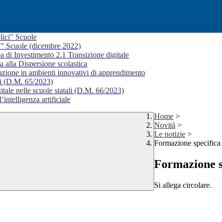
lici" Scuole
i ” Scuole (dicembre 2022)
a di Investimento 2.1 Transizione digitale
a alla Dispersione scolastica
ione in ambienti innovativi di apprendimento
li (D.M. 65/2023)
itale nelle scuole statali (D.M. 66/2023)
’intelligenza artificiale
Home
>
Novità
>
Le notizie
>
Formazione specifica 
Formazione s
Si allega circolare.