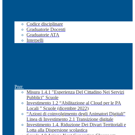
Codice disciplinare
Graduatorie Docenti
Graduatorie ATA
Interpelli
Pnrr
Misura 1.4.1 "Esperienza Del Cittadino Nei Servizi
Pubblici" Scuole
Investimento 1.2 “Abilitazione al Cloud per le PA
Locali ” Scuole (dicembre 2022)
“Azioni di coinvolgimento degli Animatori Digitali”
Linea di Investimento 2.1 Transizione digitale
Investimento 1.4. Riduzione Dei Divari Territoriali e
Lotta alla Dispersione scolastica