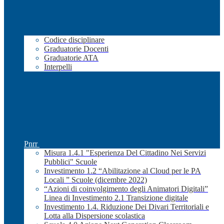
Codice disciplinare
Graduatorie Docenti
Graduatorie ATA
Interpelli
Pnrr
Misura 1.4.1 "Esperienza Del Cittadino Nei Servizi
Pubblici" Scuole
Investimento 1.2 “Abilitazione al Cloud per le PA
Locali ” Scuole (dicembre 2022)
“Azioni di coinvolgimento degli Animatori Digitali”
Linea di Investimento 2.1 Transizione digitale
Investimento 1.4. Riduzione Dei Divari Territoriali e
Lotta alla Dispersione scolastica