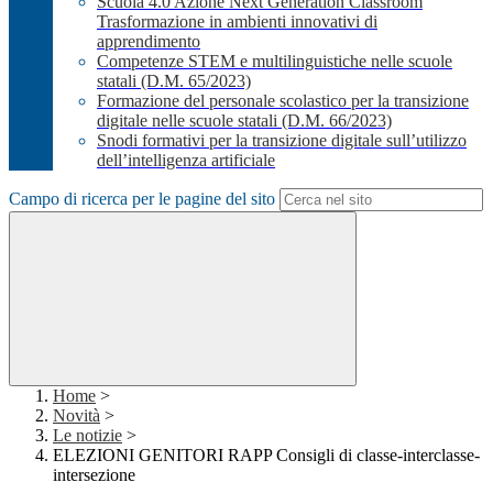
Scuola 4.0 Azione Next Generation Classroom
Trasformazione in ambienti innovativi di
apprendimento
Competenze STEM e multilinguistiche nelle scuole
statali (D.M. 65/2023)
Formazione del personale scolastico per la transizione
digitale nelle scuole statali (D.M. 66/2023)
Snodi formativi per la transizione digitale sull’utilizzo
dell’intelligenza artificiale
Campo di ricerca per le pagine del sito
Home
>
Novità
>
Le notizie
>
ELEZIONI GENITORI RAPP Consigli di classe-interclasse-
intersezione