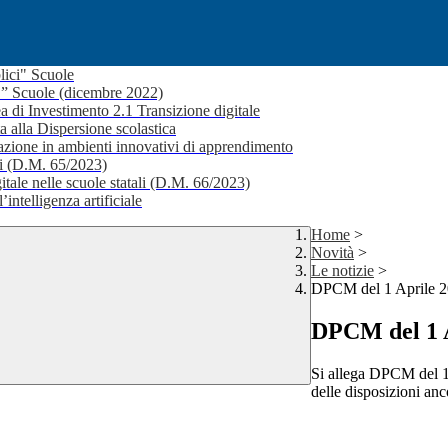
lici" Scuole
i ” Scuole (dicembre 2022)
a di Investimento 2.1 Transizione digitale
a alla Dispersione scolastica
ione in ambienti innovativi di apprendimento
li (D.M. 65/2023)
itale nelle scuole statali (D.M. 66/2023)
’intelligenza artificiale
Home
>
Novità
>
Le notizie
>
DPCM del 1 Aprile 
DPCM del 1 
Si allega DPCM del 1 A
delle disposizioni anco