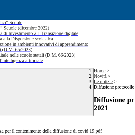
lici" Scuole
i ” Scuole (dicembre 2022)
a di Investimento 2.1 Transizione digitale
a alla Dispersione scolastica
ione in ambienti innovativi di apprendimento
li (D.M. 65/2023)
itale nelle scuole statali (D.M. 66/2023)
’intelligenza artificiale
Home
>
Novità
>
Le notizie
>
Diffusione protocollo
Diffusione pr
2021
zza per il contenimento della diffusione di covid 19.pdf