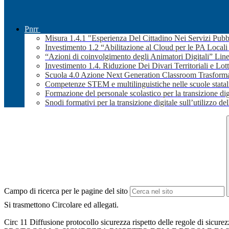
Pnrr
Misura 1.4.1 "Esperienza Del Cittadino Nei Servizi Pubb
Investimento 1.2 “Abilitazione al Cloud per le PA Local
“Azioni di coinvolgimento degli Animatori Digitali” Line
Investimento 1.4. Riduzione Dei Divari Territoriali e Lott
Scuola 4.0 Azione Next Generation Classroom Trasformaz
Competenze STEM e multilinguistiche nelle scuole stata
Formazione del personale scolastico per la transizione dig
Snodi formativi per la transizione digitale sull’utilizzo dell
Campo di ricerca per le pagine del sito
Si trasmettono Circolare ed allegati.
Circ 11 Diffusione protocollo sicurezza rispetto delle regole di sicure