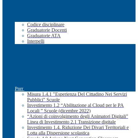
Codice disciplinare
Graduatorie Docenti
Graduatorie ATA
Interpelli
Pnrr
Misura 1.4.1 "Esperienza Del Cittadino Nei Servizi
Pubblici" Scuole
Investimento 1.2 “Abilitazione al Cloud per le PA
Locali ” Scuole (dicembre 2022)
“Azioni di coinvolgimento degli Animatori Digitali”
Linea di Investimento 2.1 Transizione digitale
Investimento 1.4. Riduzione Dei Divari Territoriali e
Lotta alla Dispersione scolastica