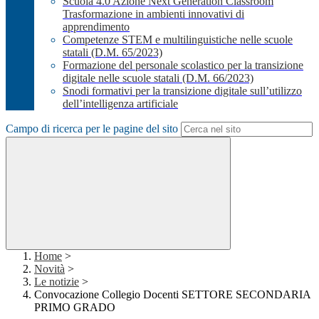
Scuola 4.0 Azione Next Generation Classroom
Trasformazione in ambienti innovativi di
apprendimento
Competenze STEM e multilinguistiche nelle scuole
statali (D.M. 65/2023)
Formazione del personale scolastico per la transizione
digitale nelle scuole statali (D.M. 66/2023)
Snodi formativi per la transizione digitale sull’utilizzo
dell’intelligenza artificiale
Campo di ricerca per le pagine del sito
Home
>
Novità
>
Le notizie
>
Convocazione Collegio Docenti SETTORE SECONDARIA
PRIMO GRADO