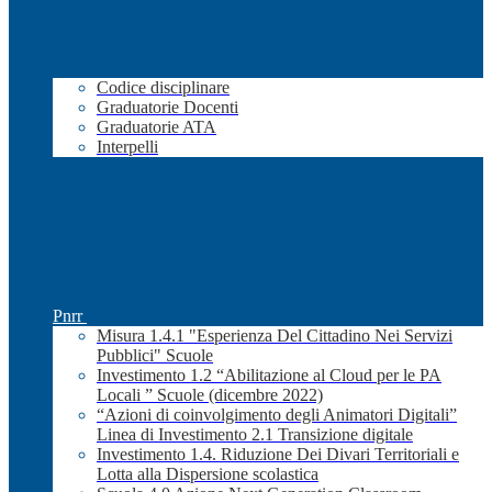
Codice disciplinare
Graduatorie Docenti
Graduatorie ATA
Interpelli
Pnrr
Misura 1.4.1 "Esperienza Del Cittadino Nei Servizi
Pubblici" Scuole
Investimento 1.2 “Abilitazione al Cloud per le PA
Locali ” Scuole (dicembre 2022)
“Azioni di coinvolgimento degli Animatori Digitali”
Linea di Investimento 2.1 Transizione digitale
Investimento 1.4. Riduzione Dei Divari Territoriali e
Lotta alla Dispersione scolastica