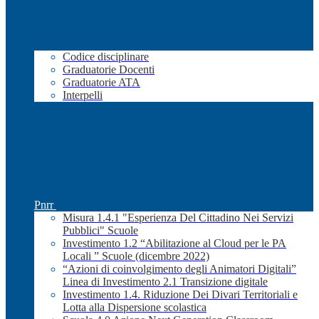
Codice disciplinare
Graduatorie Docenti
Graduatorie ATA
Interpelli
Pnrr
Misura 1.4.1 "Esperienza Del Cittadino Nei Servizi
Pubblici" Scuole
Investimento 1.2 “Abilitazione al Cloud per le PA
Locali ” Scuole (dicembre 2022)
“Azioni di coinvolgimento degli Animatori Digitali”
Linea di Investimento 2.1 Transizione digitale
Investimento 1.4. Riduzione Dei Divari Territoriali e
Lotta alla Dispersione scolastica