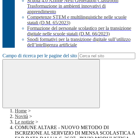
Scuola 4.0 Azione Next Generation Classroom
Trasformazione in ambienti innovativi di
apprendimento
Competenze STEM e multilinguistiche nelle scuole
statali (D.M. 65/2023)
Formazione del personale scolastico per la transizione
digitale nelle scuole statali (D.M. 66/2023)
Snodi formativi per la transizione digitale sull’utilizzo
dell’intelligenza artificiale
Campo di ricerca per le pagine del sito
Home
>
Novità
>
Le notizie
>
COMUNE ALTARE - NUOVO METODO DI
ISCRIZIONE AL SERVIZIO DI MENSA SCOLASTICA A