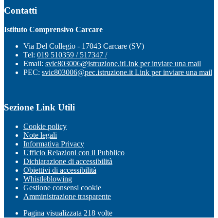
Contatti
Istituto Comprensivo Carcare
Via Del Collegio - 17043 Carcare (SV)
Tel:
019 510359 / 517347 /
Email:
svic803006@istruzione.it
Link per inviare una mail
PEC:
svic803006@pec.istruzione.it
Link per inviare una mail
Sezione Link Utili
Cookie policy
Note legali
Informativa Privacy
Ufficio Relazioni con il Pubblico
Dichiarazione di accessibilità
Obiettivi di accessibilità
Whistleblowing
Gestione consensi cookie
Amministrazione trasparente
Pagina visualizzata
218
volte