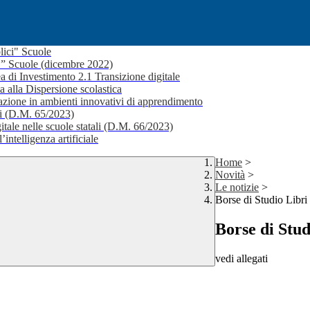
lici" Scuole
i ” Scuole (dicembre 2022)
a di Investimento 2.1 Transizione digitale
a alla Dispersione scolastica
ione in ambienti innovativi di apprendimento
li (D.M. 65/2023)
itale nelle scuole statali (D.M. 66/2023)
’intelligenza artificiale
Home
>
Novità
>
Le notizie
>
Borse di Studio Libri
Borse di Stud
vedi allegati