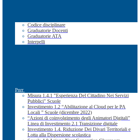
Codice disciplinare
Graduatorie Docenti
Graduatorie ATA
Interpelli
Pnrr
Misura 1.4.1 "Esperienza Del Cittadino Nei Servizi
Pubblici" Scuole
Investimento 1.2 “Abilitazione al Cloud per le PA
Locali ” Scuole (dicembre 2022)
“Azioni di coinvolgimento degli Animatori Digitali”
Linea di Investimento 2.1 Transizione digitale
Investimento 1.4. Riduzione Dei Divari Territoriali e
Lotta alla Dispersione scolastica