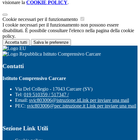
visionare la
COOKIE POLICY
.
Cookie necessari per il funzionamento
I cookie necessari per il funzionamento non possono essere
disabilitati. È possibile consultare l'elenco nella pagina della cookie
policy.
Accetta tutti
Salva le preferenze
Istituto Comprensivo Carcare
Contatti
Istituto Comprensivo Carcare
Via Del Collegio - 17043 Carcare (SV)
Tel:
019 510359 / 517347 /
Email:
svic803006@istruzione.it
Link per inviare una mail
PEC:
svic803006@pec.istruzione.it
Link per inviare una mail
Sezione Link Utili