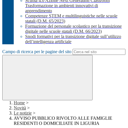
Scuola 4.0 Azione Next Generation Classroom
Trasformazione in ambienti innovativi di
apprendimento
Competenze STEM e multilinguistiche nelle scuole
statali (D.M. 65/2023)
Formazione del personale scolastico per la transizione
digitale nelle scuole statali (D.M. 66/2023)
Snodi formativi per la transizione digitale sull’utilizzo
dell’intelligenza artificiale
Campo di ricerca per le pagine del sito
Home
>
Novità
>
Le notizie
>
AVVISO PUBBLICO RIVOLTO ALLE FAMIGLIE
RESIDENTI O DOMICILIATE IN LIGURIA