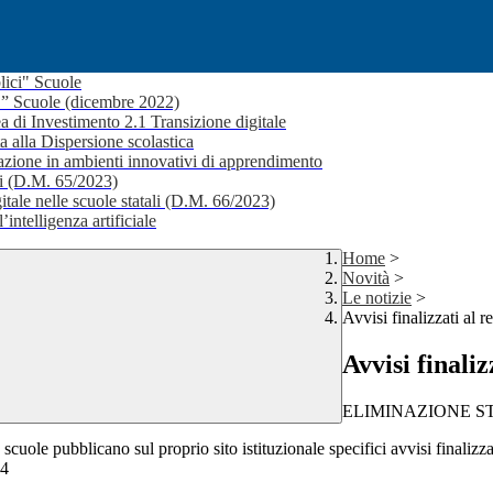
lici" Scuole
i ” Scuole (dicembre 2022)
a di Investimento 2.1 Transizione digitale
a alla Dispersione scolastica
ione in ambienti innovativi di apprendimento
li (D.M. 65/2023)
itale nelle scuole statali (D.M. 66/2023)
’intelligenza artificiale
Home
>
Novità
>
Le notizie
>
Avvisi finalizzati al 
Avvisi finali
ELIMINAZIONE 
cuole pubblicano sul proprio sito istituzionale specifici avvisi finalizzat
24