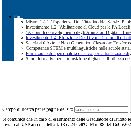
Pnrr
Misura 1.4.1 "Esperienza Del Cittadino Nei Servizi Pubb
Investimento 1.2 “Abilitazione al Cloud per le PA Local
“Azioni di coinvolgimento degli Animatori Digitali” Line
Investimento 1.4. Riduzione Dei Divari Territoriali e Lott
Scuola 4.0 Azione Next Generation Classroom Trasformaz
Competenze STEM e multilinguistiche nelle scuole stata
Formazione del personale scolastico per la transizione dig
Snodi formativi per la transizione digitale sull’utilizzo dell
Campo di ricerca per le pagine del sito
Si comunica che In caso di esaurimento delle Graduatorie di Istituto le s
inviato all'USP ai sensi dell'art. 13 c. 23 dell'O. M n. 88 del 16/05/20