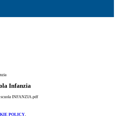
nzia
ola Infanzia
co scuola INFANZIA.pdf
KIE POLICY
.