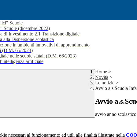
lici" Scuole
i ” Scuole (dicembre 2022)
a di Investimento 2.1 Transizione digitale
a alla Dispersione scolastica
ione in ambienti innovativi di apprendimento
li (D.M. 65/2023)
itale nelle scuole statali (D.M. 66/2023)
’intelligenza artificiale
Home
>
Novità
>
Le notizie
>
Avvio a.s.Scuola Infa
Avvio a.s.Scu
avvio anno scolasti
kie necessari al funzionamento ed utili alle finalità illustrate nella
COO