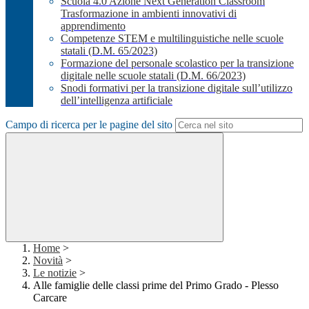
Scuola 4.0 Azione Next Generation Classroom
Trasformazione in ambienti innovativi di
apprendimento
Competenze STEM e multilinguistiche nelle scuole
statali (D.M. 65/2023)
Formazione del personale scolastico per la transizione
digitale nelle scuole statali (D.M. 66/2023)
Snodi formativi per la transizione digitale sull’utilizzo
dell’intelligenza artificiale
Campo di ricerca per le pagine del sito
Home
>
Novità
>
Le notizie
>
Alle famiglie delle classi prime del Primo Grado - Plesso
Carcare