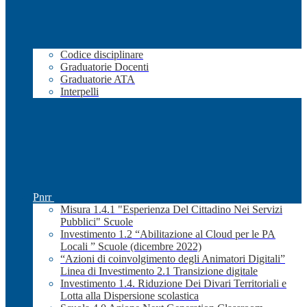
Codice disciplinare
Graduatorie Docenti
Graduatorie ATA
Interpelli
Pnrr
Misura 1.4.1 "Esperienza Del Cittadino Nei Servizi
Pubblici" Scuole
Investimento 1.2 “Abilitazione al Cloud per le PA
Locali ” Scuole (dicembre 2022)
“Azioni di coinvolgimento degli Animatori Digitali”
Linea di Investimento 2.1 Transizione digitale
Investimento 1.4. Riduzione Dei Divari Territoriali e
Lotta alla Dispersione scolastica