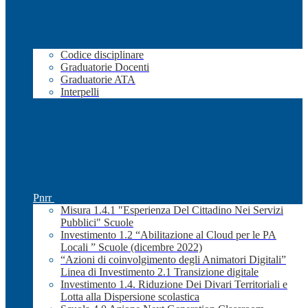
Codice disciplinare
Graduatorie Docenti
Graduatorie ATA
Interpelli
Pnrr
Misura 1.4.1 "Esperienza Del Cittadino Nei Servizi
Pubblici" Scuole
Investimento 1.2 “Abilitazione al Cloud per le PA
Locali ” Scuole (dicembre 2022)
“Azioni di coinvolgimento degli Animatori Digitali”
Linea di Investimento 2.1 Transizione digitale
Investimento 1.4. Riduzione Dei Divari Territoriali e
Lotta alla Dispersione scolastica